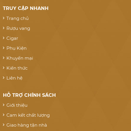
TRUY CẬP NHANH
Trang chủ
Rượu vang
Cigar
Phụ Kiện
Khuyến mại
Kiến thức
Liên hệ
HỖ TRỢ CHÍNH SÁCH
Giới thiệu
Cam kết chất lượng
Giao hàng tận nhà