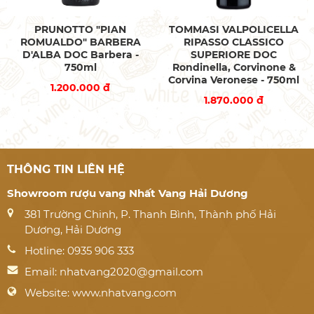
PRUNOTTO "PIAN
TOMMASI VALPOLICELLA
ROMUALDO" BARBERA
RIPASSO CLASSICO
D'ALBA DOC Barbera -
SUPERIORE DOC
750ml
Rondinella, Corvinone &
Corvina Veronese - 750ml
1.200.000 đ
1.870.000 đ
THÔNG TIN LIÊN HỆ
Showroom rượu vang Nhất Vang Hải Dương
381 Trường Chinh, P. Thanh Bình, Thành phố Hải
Dương, Hải Dương
Hotline: 0935 906 333
Email:
nhatvang2020@gmail.com
Website: www.nhatvang.com