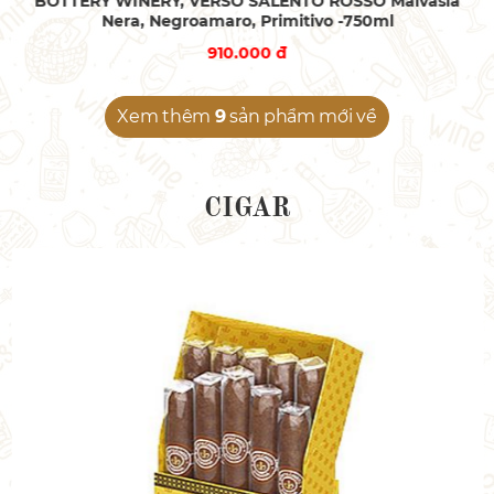
BOTTERY WINERY, VERSO SALENTO ROSSO Malvasia
Nera, Negroamaro, Primitivo -750ml
910.000 đ
Xem thêm
9
sản phẩm mới về
CIGAR