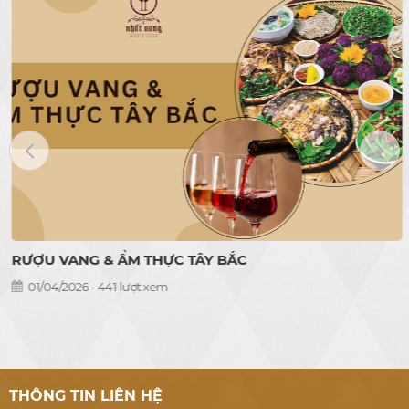
RƯỢU VANG & ẨM THỰC TÂY BẮC
01/04/2026 - 441 lượt xem
THÔNG TIN LIÊN HỆ