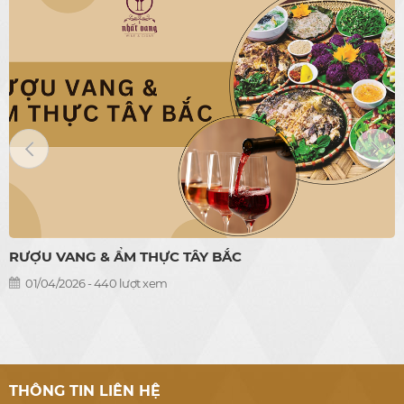
RƯỢU VANG & ẨM THỰC TÂY BẮC
01/04/2026 - 440 lượt xem
THÔNG TIN LIÊN HỆ