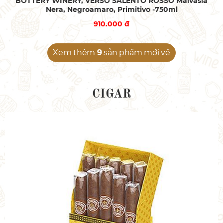
BOTTERY WINERY, VERSO SALENTO ROSSO Malvasia
Nera, Negroamaro, Primitivo -750ml
910.000 đ
Xem thêm
9
sản phẩm mới về
CIGAR