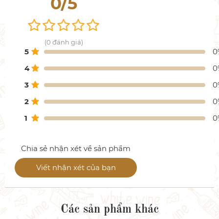
0/5
(0 đánh giá)
5
0
4
0
3
0
2
0
1
0
Chia sẻ nhận xét về sản phẩm
Viết nhận xét của bạn
Các sản phẩm khác