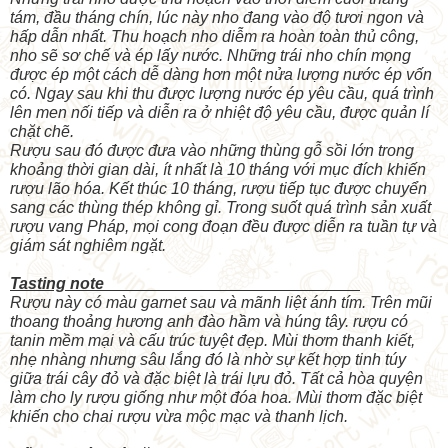
tám, đầu tháng chín, lúc này nho đang vào độ tươi ngon và
hấp dẫn nhất. Thu hoạch nho diễm ra hoàn toàn thủ công,
nho sẽ sơ chế và ép lấy nước. Những trái nho chín mọng
được ép một cách dễ dàng hơn một nửa lượng nước ép vốn
có. Ngay sau khi thu được lượng nước ép yêu cầu, quá trình
lên men nối tiếp và diễn ra ở nhiệt độ yêu cầu, được quản lí
chặt chẽ.
Rượu sau đó được đưa vào những thùng gỗ sồi lớn trong
khoảng thời gian dài, ít nhất là 10 tháng với mục đích khiến
rượu lão hóa. Kết thúc 10 tháng, rượu tiếp tục được chuyển
sang các thùng thép không gỉ. Trong suốt quá trình sản xuất
rượu vang Pháp, mọi cong đoạn đều được diễn ra tuần tự và
giám sát nghiêm ngặt.
Tasting note
Rượu này có màu garnet sau và mãnh liệt ánh tím. Trên mũi
thoang thoảng hương anh đào hầm và húng tây. rượu có
tanin mềm mại và cấu trúc tuyệt đẹp. Mùi thơm thanh kiết,
nhẹ nhàng nhưng sâu lắng đó là nhờ sự kết hợp tinh túy
giữa trái cây đỏ và đặc biệt là trái lựu đỏ. Tất cả hòa quyện
làm cho ly rượu giống như một đóa hoa. Mùi thơm đặc biệt
khiến cho chai rượu vừa mộc mạc và thanh lịch.