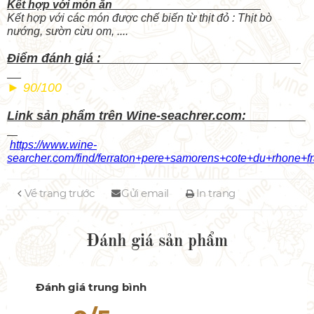
Kết hợp với món ăn
Kết hợp với các món được chế biến từ thịt đỏ : Thịt bò
nướng, sườn cừu om, ....
Điểm đánh giá :
► 90/100
Link sản phẩm trên Wine-seachrer.com:
https://www.wine-
searcher.com/find/ferraton+pere+samorens+cote+du+rhone+f
Về trang trước
Gửi email
In trang
Đánh giá sản phẩm
Đánh giá trung bình