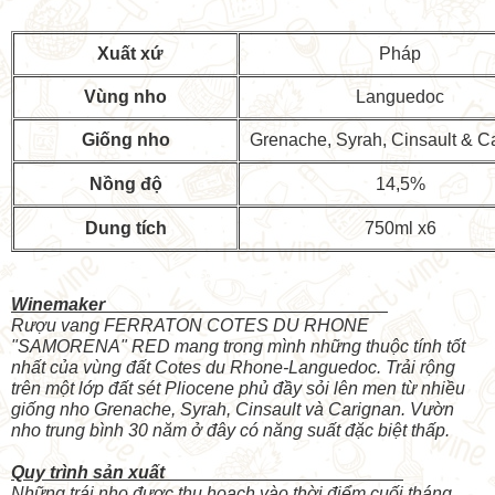
Xuất xứ
Pháp
Vùng nho
Languedoc
Giống nho
Grenache, Syrah, Cinsault & C
Nồng độ
14,5%
Dung tích
750ml x6
Winemaker
Rượu vang FERRATON COTES DU RHONE
"SAMORENA" RED mang trong mình những thuộc tính tốt
nhất của vùng đất Cotes du Rhone-Languedoc. Trải rộng
trên một lớp đất sét Pliocene phủ đầy sỏi lên men từ nhiều
giống nho Grenache, Syrah, Cinsault và Carignan. Vườn
nho trung bình 30 năm ở đây có năng suất đặc biệt thấp.
Quy trình sản xuất
Những trái nho được thu hoạch vào thời điểm cuối tháng