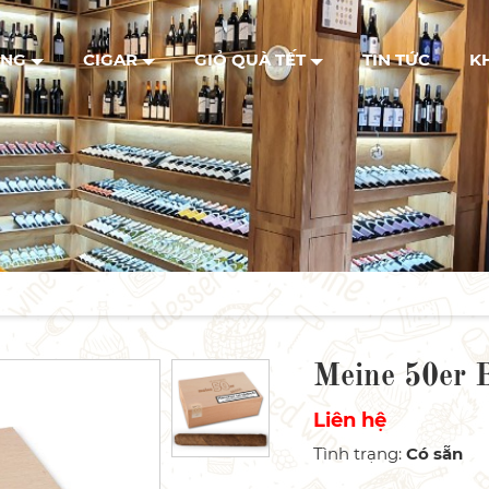
ANG
CIGAR
GIỎ QUÀ TẾT
TIN TỨC
K
Meine 50er B
Liên hệ
Tình trạng
:
Có sẵn