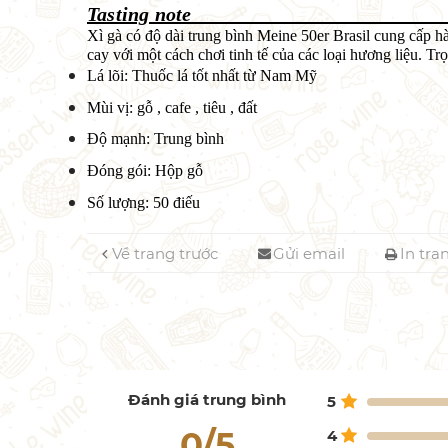
Tasting n
Xì gà có độ dài trung bình Meine 50er Brasil cung cấp h
cay với một cách chơi tinh tế của các loại hương liệu.
Trọ
Lá lõi: Thuốc lá tốt nhất từ ​​Nam Mỹ
Mùi vị: gỗ , cafe , tiêu , đất
Độ mạnh: Trung bình
Đóng gói: Hộp gỗ
Số lượng: 50 điếu
Về trang trước
Gửi email
In tra
Đánh giá trung bình
5
0/5
4