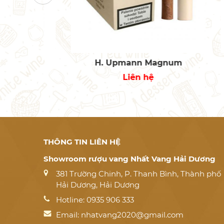
H. Upmann Magnum
H
Liên hệ
THÔNG TIN LIÊN HỆ
Showroom rượu vang Nhất Vang Hải Dương
381 Trường Chinh, P. Thanh Bình, Thành phố
Hải Dương, Hải Dương
Hotline: 0935 906 333
Email:
nhatvang2020@gmail.com