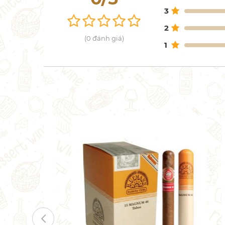
3
2
(0 đánh giá)
1