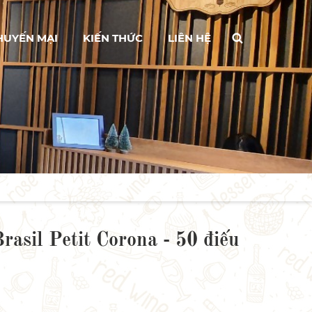
HUYẾN MẠI
KIẾN THỨC
LIÊN HỆ
rasil Petit Corona - 50 điếu