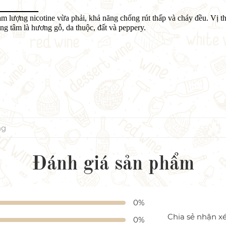
ote
àm lượng nicotine vừa phải, khả năng chống rút thấp và cháy đều. Vị t
ng tâm là hương gỗ, da thuộc, đất và peppery.
ng
Đánh giá sản phẩm
0%
Chia sẻ nhận x
0%