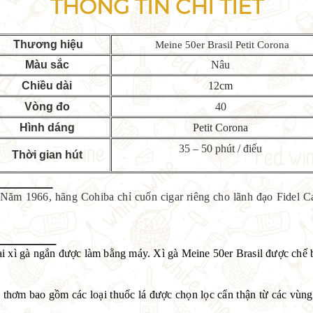
THÔNG TIN CHI TIẾT
Thương hiệu
Meine 50er Brasil Petit Corona
Màu sắc
Nâu
Chiều dài
12cm
Vòng đo
40
Hình dáng
Petit Corona
35 – 50 phút / điếu
Thời gian hút
er
- Năm 1966, hãng Cohiba chỉ cuốn cigar riêng cho lãnh đạo Fidel C
xuất
oại xì gà ngắn được làm bằng máy. Xì gà Meine 50er Brasil được chế b
thơm bao gồm các loại thuốc lá được chọn lọc cẩn thận từ các vùn