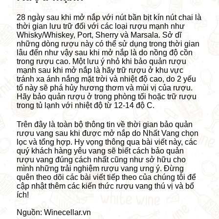
28 ngày sau khi mở nắp với nút bần bịt kín nút chai là
thời gian lưu trữ đối với các loại rượu mạnh như
Whisky/Whiskey, Port, Sherry và Marsala. Sở dĩ
những dòng rượu này có thể sử dụng trong thời gian
lâu đến như vậy sau khi mở nắp là do nồng độ cồn
trong rượu cao. Một lưu ý nhỏ khi bảo quản rượu
mạnh sau khi mở nắp là hãy trữ rượu ở khu vực
tránh xa ánh nắng mặt trời và nhiệt độ cao, do 2 yếu
tố này sẽ phá hủy hương thơm và mùi vị của rượu.
Hãy bảo quản rượu ở trong phòng tối hoặc trữ rượu
trong tủ lạnh với nhiệt độ từ 12-14 độ C.
Trên đây là toàn bộ thông tin về thời gian bảo quản
rượu vang sau khi được mở nắp do Nhất Vang chọn
lọc và tổng hợp. Hy vọng thông qua bài viết này, các
quý khách hàng yêu vang sẽ biết cách bảo quản
rượu vang đúng cách nhất cũng như sở hữu cho
mình những trải nghiệm rượu vang ưng ý. Đừng
quên theo dõi các bài viết tiếp theo của chúng tôi để
cập nhật thêm các kiến thức rượu vang thú vị và bổ
ích!
Nguồn: Winecellar.vn