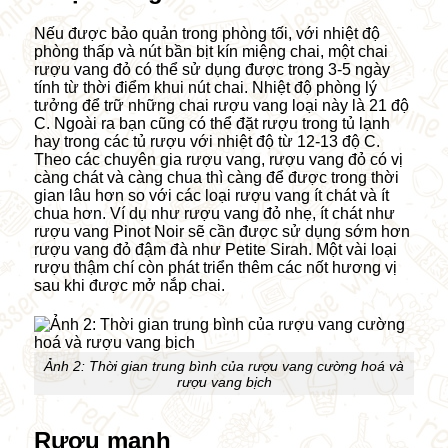
Nếu được bảo quản trong phòng tối, với nhiệt độ
phòng thấp và nút bần bịt kín miệng chai, một chai
rượu vang đỏ có thể sử dụng được trong 3-5 ngày
tính từ thời điểm khui nút chai. Nhiệt độ phòng lý
tưởng để trữ những chai rượu vang loại này là 21 độ
C. Ngoài ra bạn cũng có thể đặt rượu trong tủ lạnh
hay trong các tủ rượu với nhiệt độ từ 12-13 độ C.
Theo các chuyên gia rượu vang, rượu vang đỏ có vị
càng chát và càng chua thì càng để được trong thời
gian lâu hơn so với các loại rượu vang ít chát và ít
chua hơn. Ví dụ như rượu vang đỏ nhẹ, ít chát như
rượu vang Pinot Noir sẽ cần được sử dụng sớm hơn
rượu vang đỏ đậm đà như Petite Sirah. Một vài loại
rượu thậm chí còn phát triển thêm các nốt hương vị
sau khi được mở nắp chai.
Ảnh 2: Thời gian trung bình của rượu vang cường hoá và
rượu vang bịch
Rượu mạnh