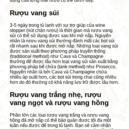
dụng của từng loại rượu cụ thể dưới đây:
Rượu vang sủi
3-5 ngày trong tủ lạnh với sự trợ giúp của wine
stopper (nút chặn rượu) là thời gian mà rượu vang
sủi có thể sử dụng được sau khi mở nắp. Nguyên
nhân là rượu vang sủi thường đánh mất các bọt sủi
rất nhanh sau khi được mở nắp. Những loại vang sủi
được sản xuất theo phương pháp truyền thống
(traditional method) như Cava và Champagne
thường để được lâu hơn loại vang sủi sản xuất bằng
phương
pháp
bể chứa (tank method) như Prosecco.
Nguyên nhân là bởi Cava và Champagne chứa
nhiều áp suất hơn, các bọt sủi trong chai cũng nhiều
hơn do đó thường có khả năng lưu trữ được lâu hơn.
Rượu vang trắng nhẹ, rượu
vang ngọt và rượu vang hồng
Phần lớn các loại
rượu vang trắng
và rượu vang
hồng đã mở nắp có thể bảo quản được tối đa một
tuần nếu được để trong tủ lạnh. Bạn sẽ cảm nhận