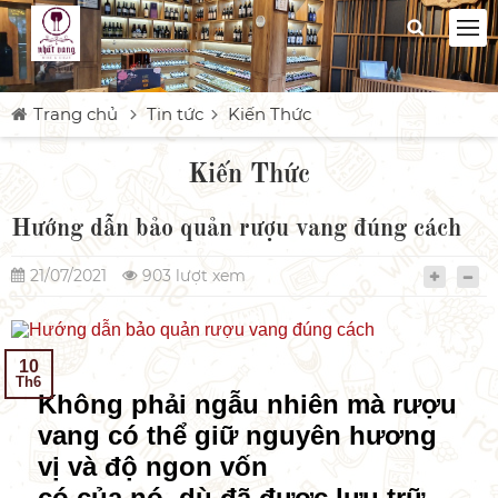
Trang chủ
Tin tức
Kiến Thức
Kiến Thức
Hướng dẫn bảo quản rượu vang đúng cách
21/07/2021
903 lượt xem
10
Th6
Không phải ngẫu nhiên mà rượu
vang có thể giữ nguyên hương
vị và độ ngon vốn
có của nó, dù đã được lưu trữ