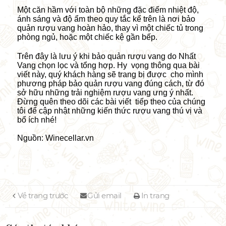
Một căn hầm với toàn bộ những đặc điểm nhiệt độ,
ánh sáng và độ ẩm theo quy tắc kể trên là nơi bảo
quản rượu vang hoàn hảo, thay vì một chiếc tủ trong
phòng ngủ, hoặc một chiếc kệ gần bếp.
Trên đây là lưu ý khi bảo quản rượu vang do Nhất
Vang chọn lọc và tổng hợp. Hy vọng thông qua bài
viết này, quý khách hàng sẽ trang bị được cho mình
phương
pháp
bảo quản rượu vang đúng cách, từ đó
sở hữu những trải nghiệm rượu vang ưng ý nhất.
Đừng quên theo dõi các bài viết tiếp theo của chúng
tôi để cập nhật những kiến thức rượu vang thú vị và
bổ ích nhé!
Nguồn: Winecellar.vn
Về trang trước
Gửi email
In trang