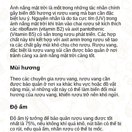
Ánh nắng mặt trời là một trong những tác nhân chính
gây biến đổi hương vị rượu vang mà bạn cần đặc
biệt lưu
ý
. Nguyên nhân là do tia cực tím (UV) trong
ánh nắng mặt trời khi tràn vào chai rượu sẽ kích thích
các riboflavin (vitamin B2) và axit pantothenic
(Vitamin B5) có sẵn trong rượu phát triển. Các hợp
chất này khi kết hợp với axit amin trong rượu sẽ tạo
ra các chất gây mùi khó chịu cho rượu. Rượu vang,
đặc biệt là rượu vang sủi cần được bảo quản ở nơi
tránh càng xa ánh nắng mặt trời càng tốt.
Mùi hương
Theo các chuyên gia rượu vang, rượu vang cần
được bảo quản ở nơi xa khác khu vực hoặc đồ vật
nặng mùi, vì những vật này có thể làm biến đổi mùi
hương của rượu vang, khiến rượu trở nên khó ngửi.
Độ ẩm
Độ ẩm lý tưởng để bảo quản rượu vang được tốt
nhất là 75%, nếu không khí quá khô, nút bần có thể bị
co rút, nếu quá ẩm, nhãn rượu có thể bị mốc.